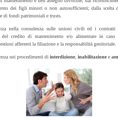
di mantenimento e dell’assegno divorzile; dai riconoscime
mento dei figli minori o non autosufficienti; dalla scelta 
 di fondi patrimoniali e trusts.
za nella consulenza sulle unioni civili ed i contratti 
o del credito di mantenimento e/o alimentare in caso 
tioni afferenti la filiazione e la responsabilità genitoriale.
ienza nei procedimenti di
interdizione
,
inabilitazione
e
am