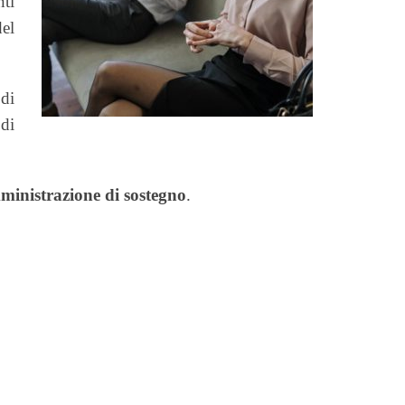
nti
del
di
di
ministrazione di sostegno
.