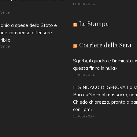
08/08/2026
/2026
La Stampa
cinio a spese dello Stato e
ione compenso difensore
ribile
Corriere della Sera
/2026
Sgarbi, il quadro e l’inchiesta:
questa finirà in nulla»
13/05/2024
IL SINDACO DI GENOVA Lo sf
Bucci: «Gioco al massacro, non 
Chiedo chiarezza, pronto a pa
con i pm»
13/05/2024