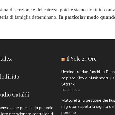
sima discrezione e delicatezza, poiché siamo noi tutti cons
teria di famiglia determinano.
In particolar modo quando 
talex
Il Sole 24 Ore
Ucraina tra due fuochi, la Russ
lodiritto
colpisce Kiev e Musk nega l’us
Starlink
08/08/2026
tudio Cataldi
Mattarella: la gestione dei flus
migratori rispetti la dignità del
nsazione pecuniaria per volo
persone
llato per sciopero controllori di