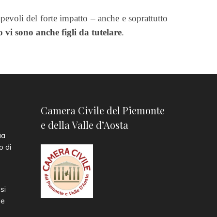
apevoli del forte impatto – anche e soprattutto
vi sono anche figli da tutelare
.
Camera Civile del Piemonte
e della Valle d’Aosta
ia
o di
si
le