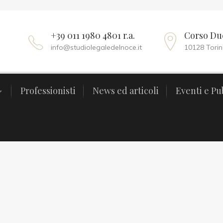
+39 011 1980 4801 r.a.
Corso Duc
info@studiolegaledelnoce.it
10128 Torino
Professionisti
News ed articoli
Eventi e Pu
Professionisti
News ed articoli
Eventi e Pu