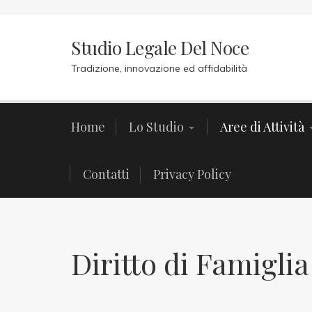
Studio Legale Del Noce
Studio Legale Del Noce
Home
Lo Studio
Aree di Attività
Tradizione, innovazione ed affidabilità
Contatti
Privacy Policy
Home
Lo Studio
Aree di Attività
Contatti
Privacy Policy
Diritto di Famiglia