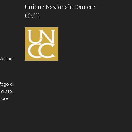
Unione Nazionale Camere
Civili
 «Anche
ogo di
ci sto.
rlare