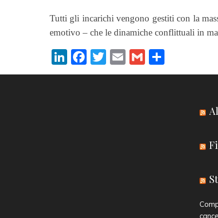
Tutti gli incarichi vengono gestiti con la mas
emotivo – che le dinamiche conflittuali in ma
Li
F
T
E
G
C
n
a
w
m
m
o
k
c
itt
ai
ai
n
e
e
er
l
l
di
Al
dI
b
vi
n
o
di
Fi
o
k
S
Compe
cance