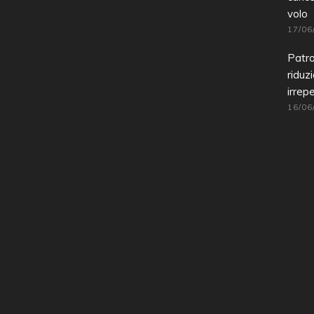
volo
17/06
Patro
riduz
irrepe
16/06